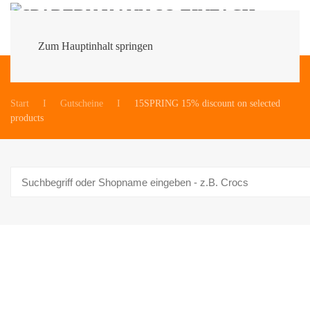
Zum Hauptinhalt springen
Du bist hier:
Start
Gutscheine
15SPRING 15% discount on selected
products