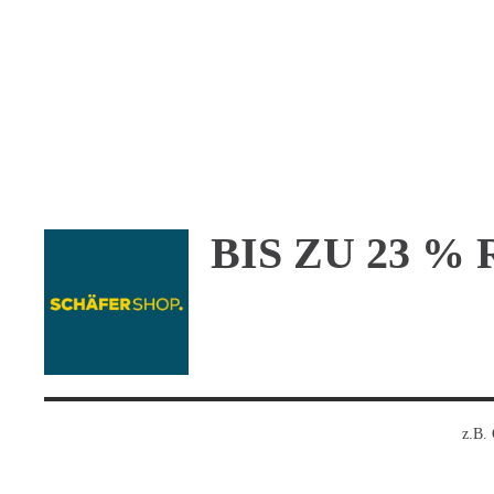
BIS ZU 23 
z.B.