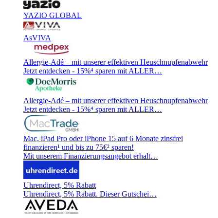
YAZIO GLOBAL
AsVIVA
Allergie-Adé – mit unserer effektiven Heuschnupfenabwehr
Jetzt entdecken - 15%⁴ sparen mit ALLER…
Allergie-Adé – mit unserer effektiven Heuschnupfenabwehr
Jetzt entdecken - 15%⁴ sparen mit ALLER…
Mac, iPad Pro oder iPhone 15 auf 6 Monate zinsfrei
finanzieren¹ und bis zu 75€² sparen!
Mit unserem Finanzierungsangebot erhalt…
Uhrendirect, 5% Rabatt
Uhrendirect, 5% Rabatt. Dieser Gutschei…