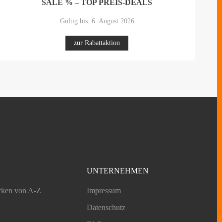
SALE % – TOP PREIS-DEALS
Gültig bis: 6. August 2026
zur Rabattaktion
UNTERNEHMEN
rken von A-Z
Impressum
Datenschutz