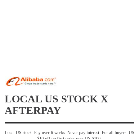
LOCAL US STOCK X
AFTERPAY
Local US stock. Pay over 6 weeks. Never pay interest. For all buyers: US
$10 off on first order over US $100.