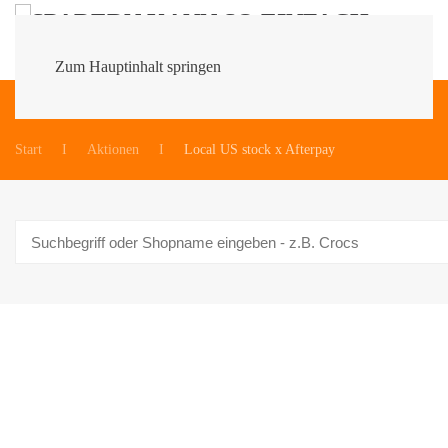
Zum Hauptinhalt springen
Du bist hier:
Start
Aktionen
Local US stock x Afterpay