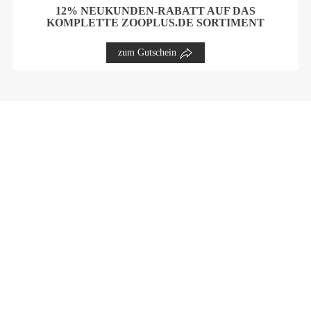
12% NEUKUNDEN-RABATT AUF DAS
KOMPLETTE ZOOPLUS.DE SORTIMENT
zum Gutschein
GUTSCHEINE UND AKTIONEN
Gutscheine
Rabattaktionen
PARTNER
Shops & Marken von A-Z