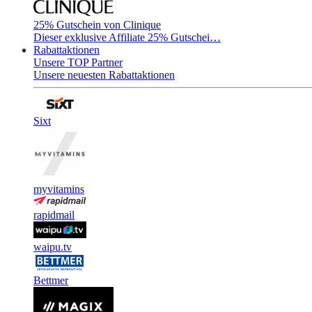
25% Gutschein von Clinique
Dieser exklusive Affiliate 25% Gutschei…
Rabattaktionen
Unsere TOP Partner
Unsere neuesten Rabattaktionen
Sixt
myvitamins
rapidmail
waipu.tv
Bettmer