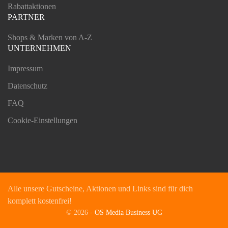
Rabattaktionen
PARTNER
Shops & Marken von A-Z
UNTERNEHMEN
Impressum
Datenschutz
FAQ
Cookie-Einstellungen
Alle unsere Gutscheine, Aktionen und Links sind für dich
komplett kostenfrei!
©
2026
-
OS Media Business UG