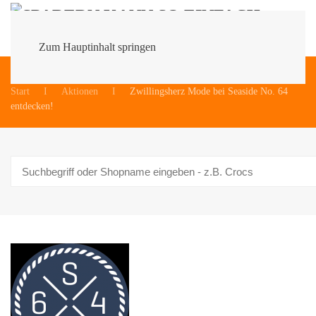
Zum Hauptinhalt springen
Du bist hier:
Start
Aktionen
Zwillingsherz Mode bei Seaside No. 64
entdecken!